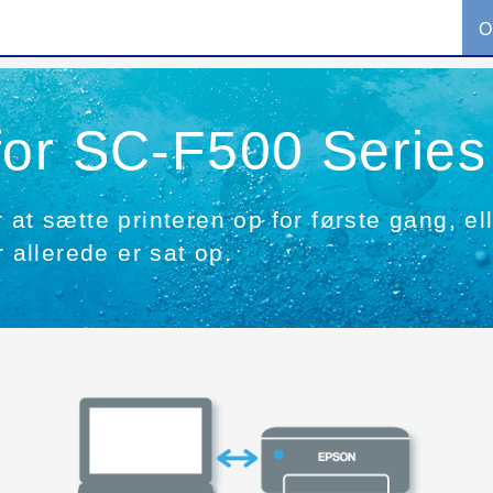
O
for SC-F500 Series
at sætte printeren op for første gang, ell
r allerede er sat op.