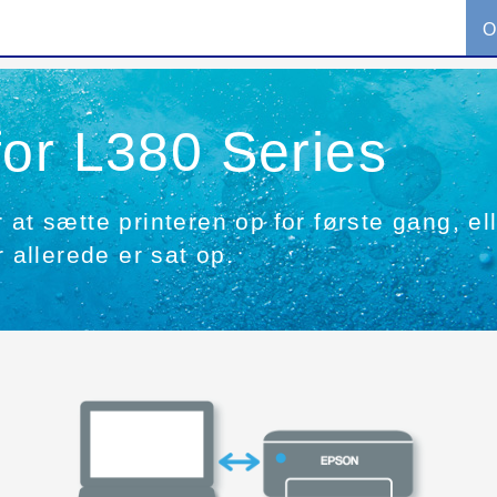
O
or L380 Series
at sætte printeren op for første gang, ell
r allerede er sat op.