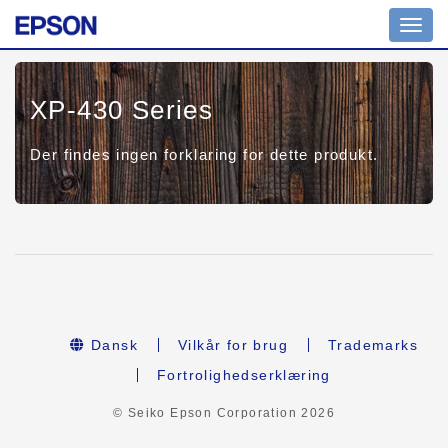
Toggl
navig
XP-430 Series
Der findes ingen forklaring for dette produkt.
Dansk
Vilkår for brug
Trademarks
Fortrolighedserklæring
© Seiko Epson Corporation
2026