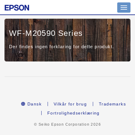
Toggl
navig
WF-M20590 Series
Der findes ingen forklaring for dette produkt.
Dansk
Vilkår for brug
Trademarks
Fortrolighedserklæring
© Seiko Epson Corporation
2026