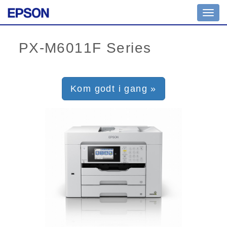
Toggl
navig
Kom godt i gang »