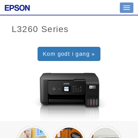
Toggl
navig
Kom godt i gang »