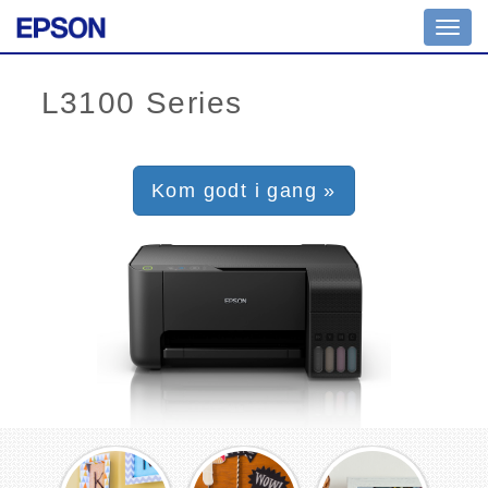
Toggl
navig
Kom godt i gang »