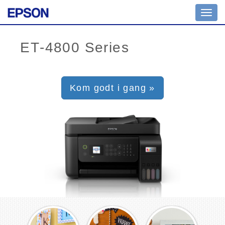
Toggl
navig
Kom godt i gang »