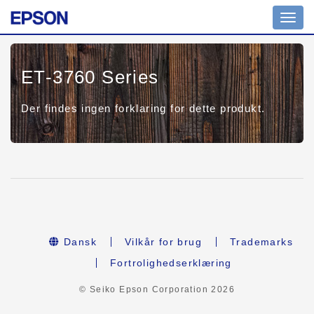
Toggl
navig
ET-3760 Series
Der findes ingen forklaring for dette produkt.
Dansk
Vilkår for brug
Trademarks
Fortrolighedserklæring
© Seiko Epson Corporation
2026