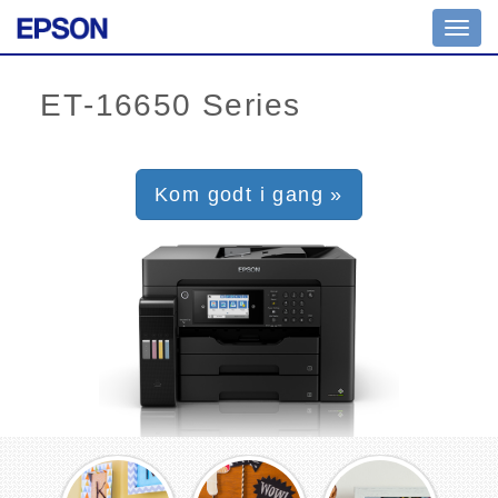
Toggl
navig
Kom godt i gang »