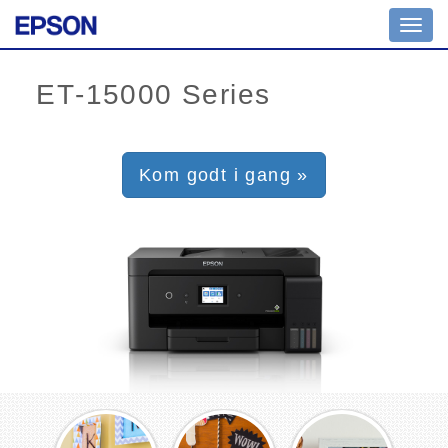
Toggl
navig
Kom godt i gang »