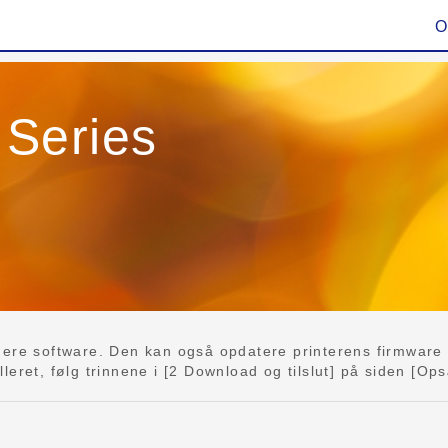
O
Series
e
ere software. Den kan også opdatere printerens firmware o
eret, følg trinnene i [2 Download og tilslut] på siden [Ops