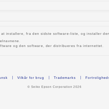
 installere, fra den sidste software-liste, og installer de
delnavnene.
tware og den software, der distribueres fra internettet.
nsk
Vilkår for brug
Trademarks
Fortrolighed
© Seiko Epson Corporation
2026