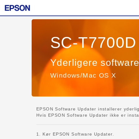
SC-T7700D 
Yderligere softwar
Windows/Mac OS X
EPSON Software Updater installerer yderlig
Hvis EPSON Software Updater ikke er install
1. Kør EPSON Software Updater.