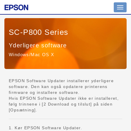
Skift
navig
SC-P800 Series
Yderligere software
Windows/Mac OS X
EPSON Software Updater installerer yderligere
software. Den kan også opdatere printerens
firmware og installere software.
Hvis EPSON Software Updater ikke er installeret,
følg trinnene i [2 Download og tilslut] på siden
[Opsætning].
1. Kør EPSON Software Updater.