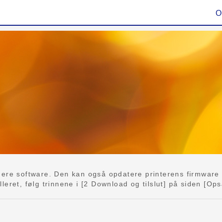
O
e
ere software. Den kan også opdatere printerens firmware o
eret, følg trinnene i [2 Download og tilslut] på siden [Ops