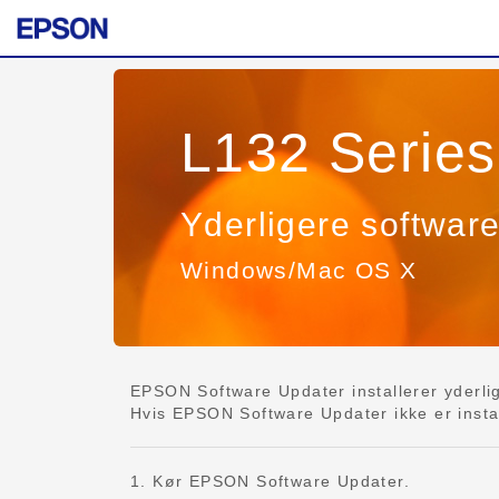
L132 Series
Yderligere softwar
Windows/Mac OS X
EPSON Software Updater installerer yderlig
Hvis EPSON Software Updater ikke er install
1. Kør EPSON Software Updater.