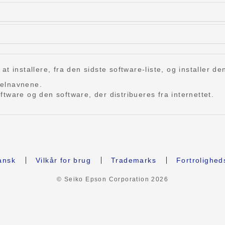
 installere, fra den sidste software-liste, og installer de
delnavnene.
tware og den software, der distribueres fra internettet.
nsk
Vilkår for brug
Trademarks
Fortrolighed
© Seiko Epson Corporation
2026