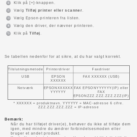
Klik på [+]-knappen.
Vælg
Tilføj printer eller scanner
.
Vælg Epson-printeren fra listen.
Vælg den driver, der nævner printeren.
Klik på
Tilføj
.
Se tabellen nedenfor for at sikre, at du har valgt korrekt.
Tilslutningsmetode
Printerdriver
Faxdriver
USB
EPSON
FAX XXXXXX (USB)
XXXXXX
Netværk
EPSONXXXXXX
FAX EPSONYYYYYY(IP) eller
YYYYYY
FAX
EPSONZZZ.ZZZ.ZZZ.ZZZ(IP)
* XXXXXX = produktnavn. YYYYYY = MAC-adresse 6 cifre.
ZZZ.ZZZ.ZZZ.ZZZ = IP-adresse
Bemærk:
Når du har tilføjet driver(e), behøver du ikke at tilføje dem
igen, med mindre du ændrer forbindelsesmoden eller
bruger et andet produkt.