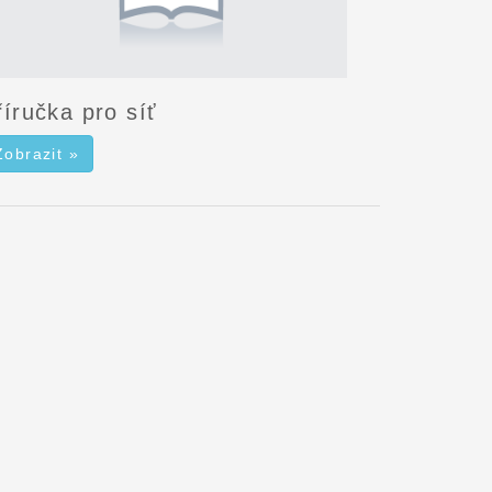
říručka pro síť
Zobrazit »