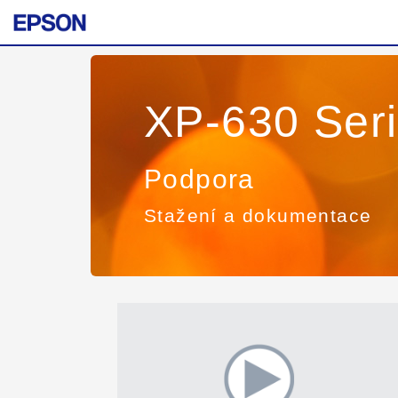
XP-630 Ser
Podpora
Stažení a dokumentace