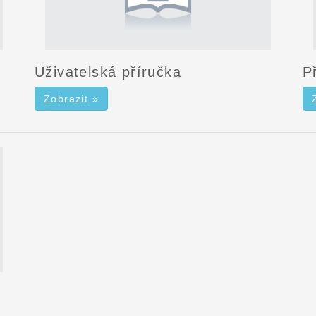
Uživatelská příručka
P
Zobrazit »