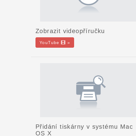
Zobrazit videopříručku
YouTube
»
Přidání tiskárny v systému Mac
OS X