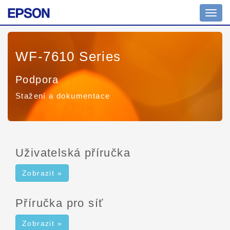
Přepn
navig
WF-7610 Series
Podpora
Stažení a dokumentace
Uživatelská příručka
Zobrazit »
Příručka pro síť
Zobrazit »