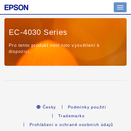
Toggl
navig
EC-4030 Series
Pro tento produkt není toto vysvětlení k
dispozici.
Česky
Podmínky použití
Trademarks
Prohlášení o ochraně osobních údajů