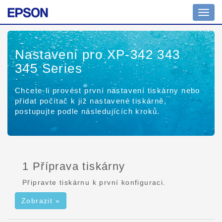
Přepn
navig
Nastavení pro XP-342 343
345 Series
Chcete-li provést první nastavení tiskárny nebo
přidat počítač k již nastavené tiskárně,
postupujte podle následujících kroků.
1 Příprava tiskárny
Připravte tiskárnu k první konfiguraci.
Zobrazit »