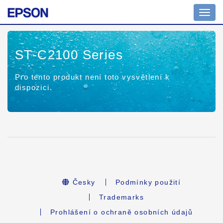
Toggl
navig
ST-C2100 Series
Pro tento produkt není toto vysvětlení k
dispozici.
Česky
Podmínky použití
Trademarks
Prohlášení o ochraně osobních údajů