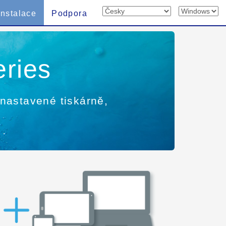
Instalace
Podpora
ries
 nastavené tiskárně,