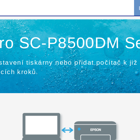
pro SC-P8500DM Se
stavení tiskárny nebo přidat počítač k již
ících kroků.