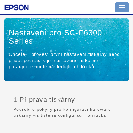
Toggl
navig
Nastavení pro SC-F6300
Series
Chcete-li provést první nastavení tiskárny nebo
přidat počítač k již nastavené tiskárně,
postupujte podle následujících kroků.
1 Příprava tiskárny
Podrobné pokyny pro konfiguraci hardwaru
tiskárny viz tištěná konfigurační příručka.