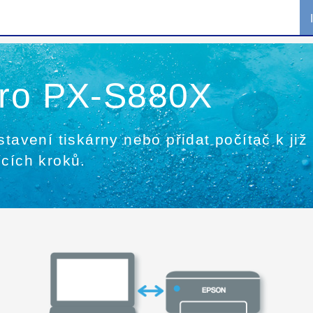
pro PX-S880X
stavení tiskárny nebo přidat počítač k již
ících kroků.