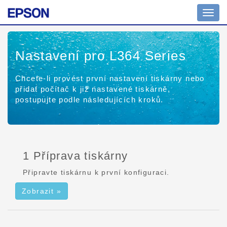
Přepn
navig
Nastavení pro L364 Series
Chcete-li provést první nastavení tiskárny nebo
přidat počítač k již nastavené tiskárně,
postupujte podle následujících kroků.
1 Příprava tiskárny
Připravte tiskárnu k první konfiguraci.
Zobrazit »