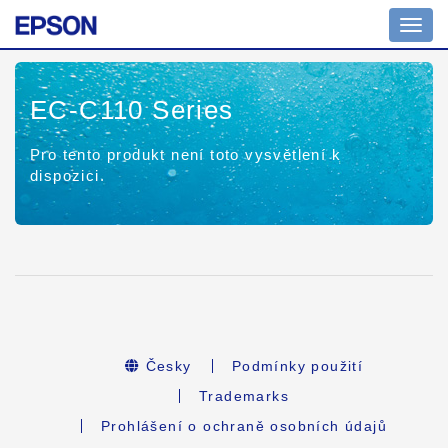
Toggl
navig
EC-C110 Series
Pro tento produkt není toto vysvětlení k
dispozici.
Česky
Podmínky použití
Trademarks
Prohlášení o ochraně osobních údajů