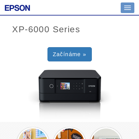
Toggl
navig
Začínáme »