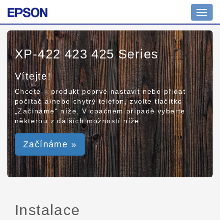
Toggl
navig
XP-422 423 425 Series
Vítejte!
Chcete-li produkt poprvé nastavit nebo přidat
počítač a/nebo chytrý telefon, zvolte tlačítko
„Začínáme“ níže. V opačném případě vyberte
některou z dalších možností níže.
Začínáme »
Instalace