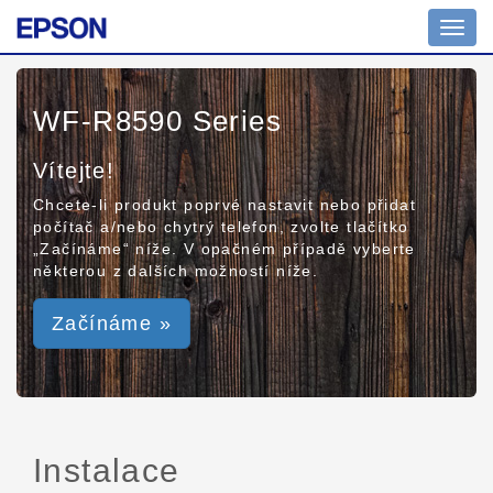
Toggl
navig
WF-R8590 Series
Vítejte!
Chcete-li produkt poprvé nastavit nebo přidat
počítač a/nebo chytrý telefon, zvolte tlačítko
„Začínáme“ níže. V opačném případě vyberte
některou z dalších možností níže.
Začínáme »
Instalace