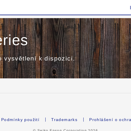
ries
o vysvětlení k dispozici.
Podmínky použití
Trademarks
Prohlášení o ochr
© Seiko Epson Corporation
2026