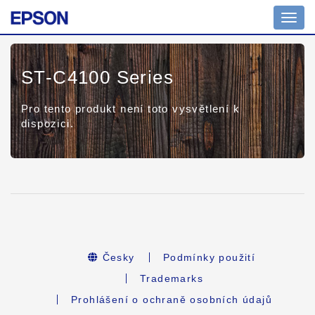
Toggl
navig
ST-C4100 Series
Pro tento produkt není toto vysvětlení k
dispozici.
Česky
Podmínky použití
Trademarks
Prohlášení o ochraně osobních údajů