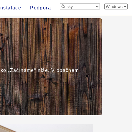
Instalace
Podpora
čítko „Začínáme“ níže. V opačném