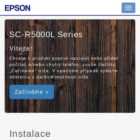
Toggl
navig
SC-R5000L Series
Vítejte!
Chcete-li produkt poprvé nastavit nebo přidat
počítač a/nebo chytrý telefon, zvolte tlačítko
„Začínáme“ níže. V opačném případě vyberte
některou z dalších možností níže.
Začínáme »
Instalace