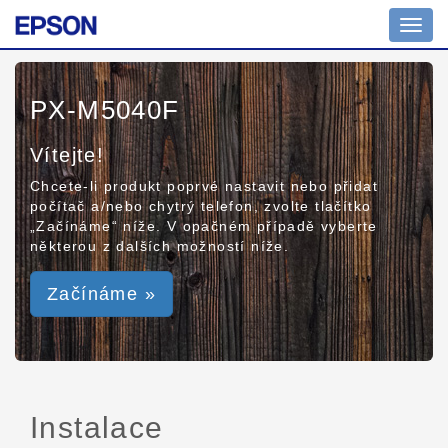
Toggl
navig
PX-M5040F
Vítejte!
Chcete-li produkt poprvé nastavit nebo přidat
počítač a/nebo chytrý telefon, zvolte tlačítko
„Začínáme“ níže. V opačném případě vyberte
některou z dalších možností níže.
Začínáme »
Instalace