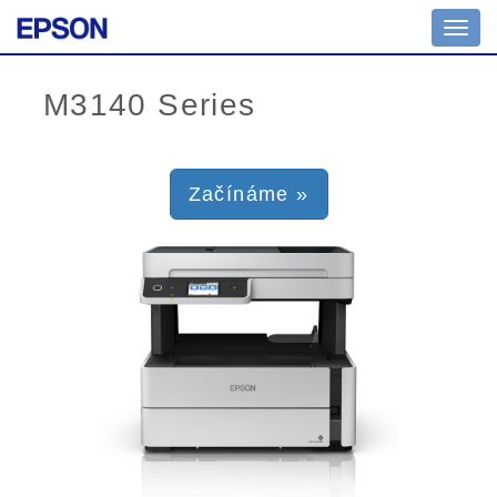
Toggl
navig
Začínáme »