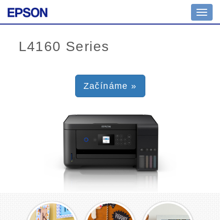
Toggl
navig
Začínáme »