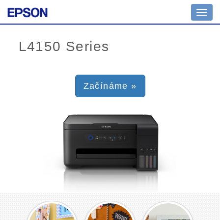
Toggl
navig
Začínáme »