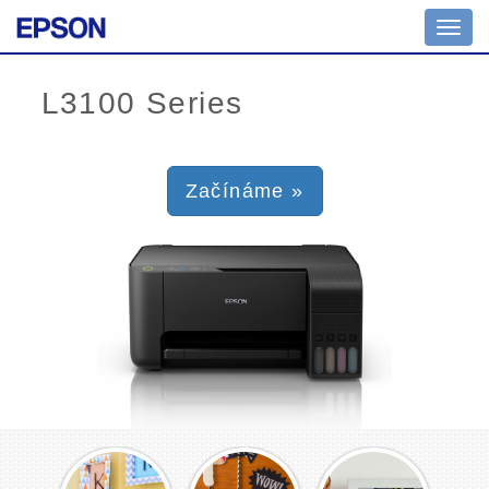
Toggl
navig
Začínáme »