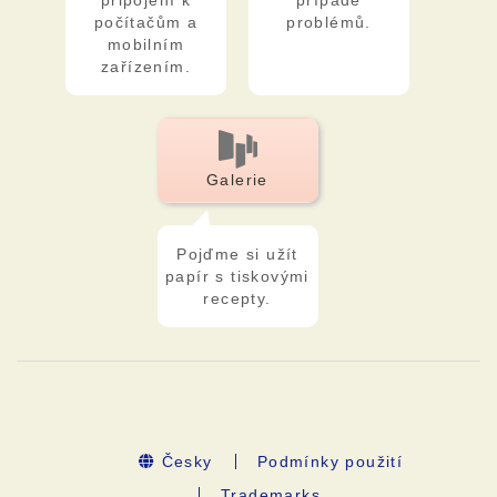
připojení k
případě
počítačům a
problémů.
mobilním
zařízením.
Galerie
Pojďme si užít
papír s tiskovými
recepty.
Česky
Podmínky použití
Trademarks