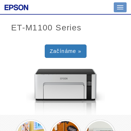
Toggl
navig
Začínáme »