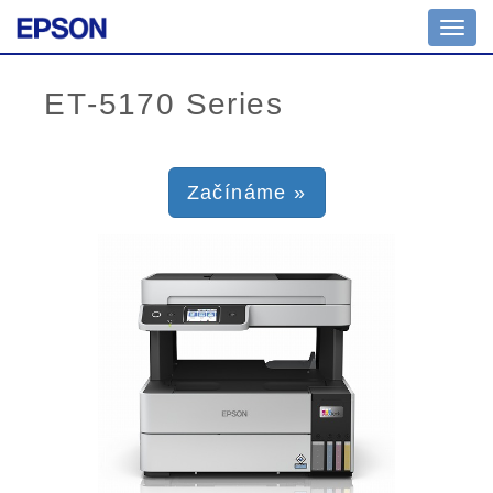
Toggl
navig
Začínáme »