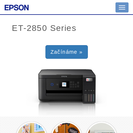
Toggl
navig
Začínáme »