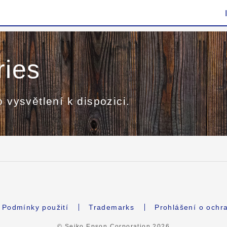
ries
o vysvětlení k dispozici.
Podmínky použití
Trademarks
Prohlášení o ochr
© Seiko Epson Corporation
2026