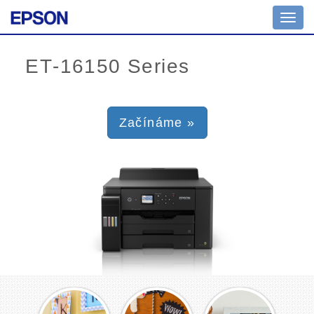
Toggl
navig
Začínáme »