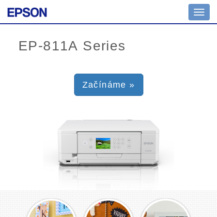
Toggl
navig
Začínáme »