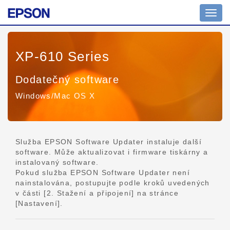
Přepn
navig
XP-610 Series
Dodatečný software
Windows/Mac OS X
Služba EPSON Software Updater instaluje další
software. Může aktualizovat i firmware tiskárny a
instalovaný software.
Pokud služba EPSON Software Updater není
nainstalována, postupujte podle kroků uvedených
v části [2. Stažení a připojení] na stránce
[Nastavení].