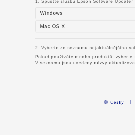
1. Spusťte službu Epson Software Updater
Windows
Mac OS X
2. Vyberte ze seznamu nejaktuálnějšího sof
Pokud používáte mnoho produktů, vyberte
V seznamu jsou uvedeny názvy aktualizova
Česky