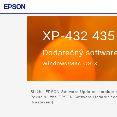
XP-432 435
Dodatečný softwar
Windows/Mac OS X
Služba EPSON Software Updater instaluje da
Pokud služba EPSON Software Updater není 
[Nastavení].