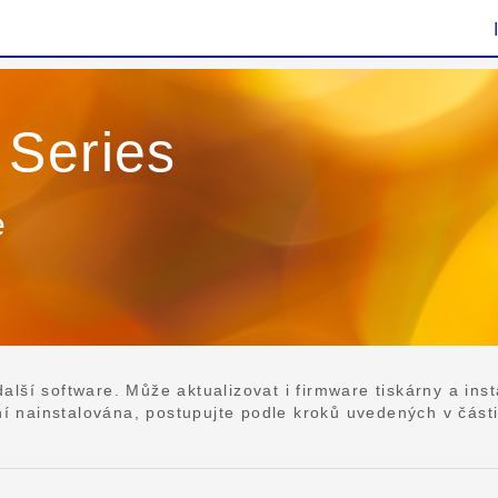
 Series
e
lší software. Může aktualizovat i firmware tiskárny a ins
nainstalována, postupujte podle kroků uvedených v části [