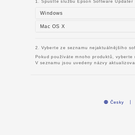
1. Spusťte službu Epson Software Updater
Windows
Mac OS X
2. Vyberte ze seznamu nejaktuálnějšího sof
Pokud používáte mnoho produktů, vyberte
V seznamu jsou uvedeny názvy aktualizova
Česky