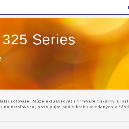
 325 Series
e
lší software. Může aktualizovat i firmware tiskárny a ins
nainstalována, postupujte podle kroků uvedených v části [