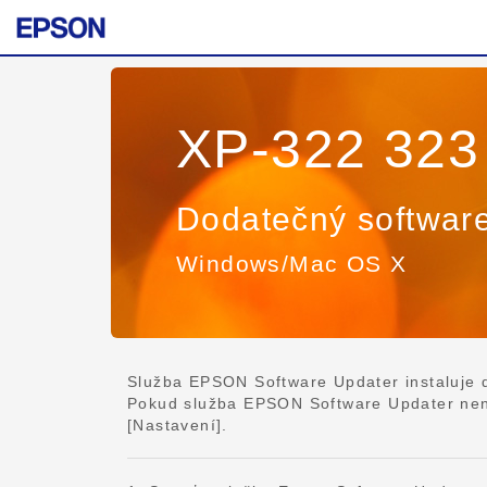
XP-322 323
Dodatečný softwar
Windows/Mac OS X
Služba EPSON Software Updater instaluje da
Pokud služba EPSON Software Updater není 
[Nastavení].