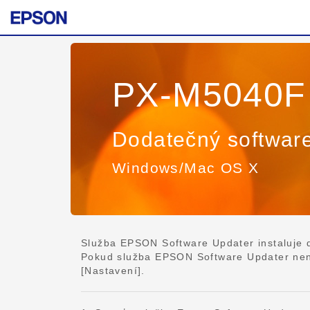
PX-M5040F
Dodatečný softwar
Windows/Mac OS X
Služba EPSON Software Updater instaluje da
Pokud služba EPSON Software Updater není 
[Nastavení].