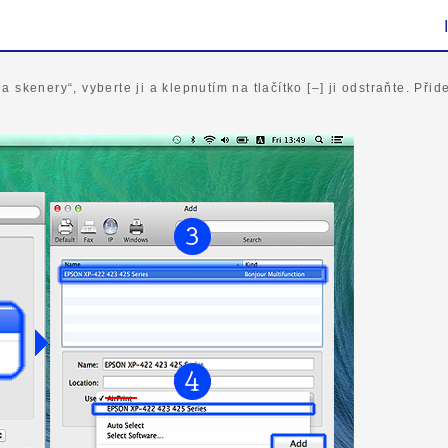
 skenery“, vyberte ji a klepnutím na tlačítko [–] ji odstraňte. Přid