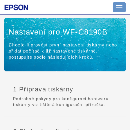
Toggl
navig
Nastavení pro WF-C8190B
Chcete-li provést první nastavení tiskárny nebo
přidat počítač k již nastavené tiskárně,
postupujte podle následujících kroků.
1 Příprava tiskárny
Podrobné pokyny pro konfiguraci hardwaru
tiskárny viz tištěná konfigurační příručka.